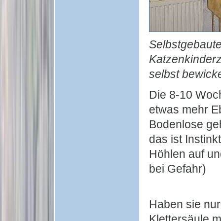
Selbstgebaute 
Katzenkinderz
selbst bewicke
Die 8-10 Woch
etwas mehr Eb
Bodenlose geh
das ist Instin
Höhlen auf und
bei Gefahr)
Haben sie nur
Klettersäule m