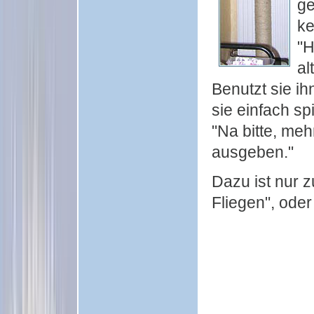
ge
ke
"H
al
Benutzt sie ih
sie einfach sp
"Na bitte, me
ausgeben."
Dazu ist nur z
Fliegen", oder