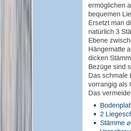
ermöglichen a
bequemen Lieg
Ersetzt man di
natürlich 3 S
Ebene zwische
Hängematte an 
dicken Stämme
Bezüge sind s
Das schmale L
vorrangig als 
Das vermeidet 
Bodenplat
2 Liegesc
Stämme ⌀ 