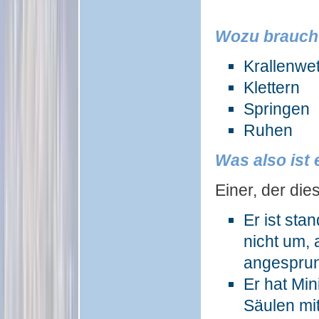
Wozu braucht
Krallenwe
Klettern
Springen
Ruhen
Was also ist
Einer, der dies
Er ist sta
nicht um,
angesprun
Er hat Mi
Säulen mi