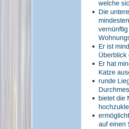
welche si
Die unter
mindesten
vernünftig 
Wohnungse
Er ist min
Überblick
Er hat min
Katze aus
runde Lie
Durchmes
bietet die
hochzukle
ermöglich
auf einen