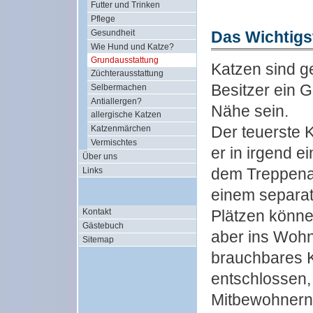
Futter und Trinken
Pflege
Gesundheit
Das Wichtigst
Wie Hund und Katze?
Grundausstattung
Katzen sind g
Züchterausstattung
Besitzer ein G
Selbermachen
Antiallergen?
Nähe sein.
allergische Katzen
Der teuerste 
Katzenmärchen
Vermischtes
er in irgend ei
Über uns
dem Treppenau
Links
einem separat
Plätzen könne
Kontakt
Gästebuch
aber ins Woh
Sitemap
brauchbares K
entschlossen,
Mitbewohnern 