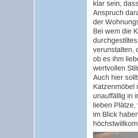
klar sein, da
Anspruch dara
der Wohnungse
Bei wem die Ka
durchgestilt
verunstalten,
ob es ihm lieb
wertvollen Sti
Auch hier sol
Katzenmöbel m
unauffällig in
lieben Plätze,
im Blick haben
höchstwillko