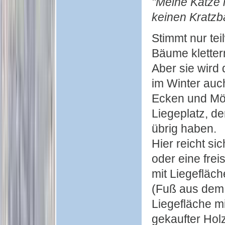
"Meine Katze 
keinen Kratzb
Stimmt nur tei
Bäume kletter
Aber sie wird
im Winter auc
Ecken und Möb
Liegeplatz, de
übrig haben.
Hier reicht s
oder eine frei
mit Liegefläc
(Fuß aus dem 
Liegefläche m
gekaufter Hol