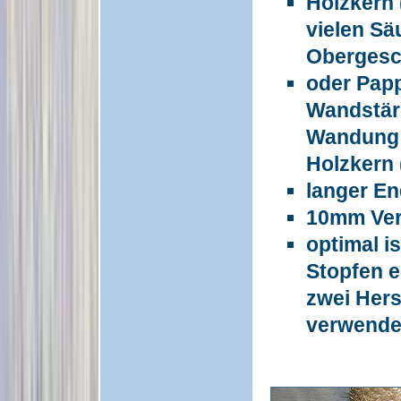
Holzkern 
vielen Sä
Obergesch
oder Pap
Wandstärk
Wandung s
Holzkern 
langer E
10mm Ver
optimal i
Stopfen e
zwei Hers
verwend