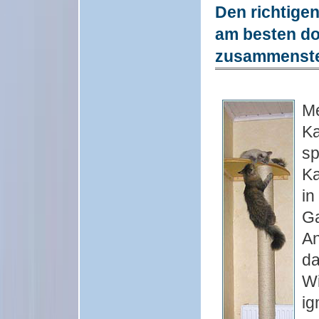
Den richtige
am besten do
zusammenste
Me
Ka
sp
Ka
in
Ga
An
da
Wi
ig