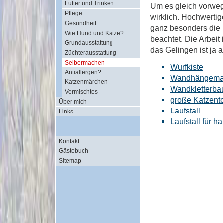
Futter und Trinken
Um es gleich vorweg
Pflege
wirklich. Hochwerti
Gesundheit
ganz besonders die 
Wie Hund und Katze?
beachtet. Die Arbeit
Grundausstattung
das Gelingen ist ja 
Züchterausstattung
Selbermachen
Wurfkiste
Antiallergen?
Wandhängema
Katzenmärchen
Wandkletterb
Vermischtes
große Katzento
Über mich
Laufstall
Links
Laufstall für 
Kontakt
Gästebuch
Sitemap