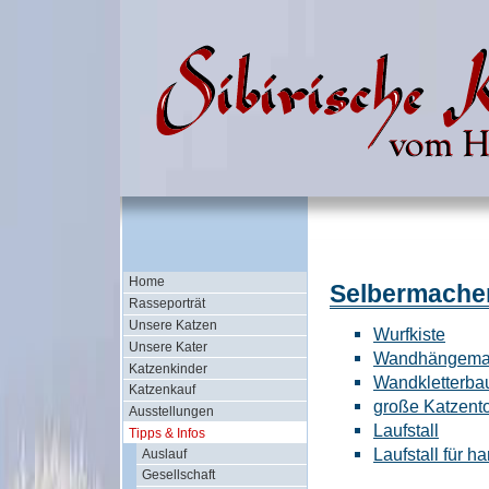
Home
Selbermache
Rasseporträt
Unsere Katzen
Wurfkiste
Unsere Kater
Wandhängema
Katzenkinder
Wandkletterb
Katzenkauf
große Katzento
Ausstellungen
Laufstall
Tipps & Infos
Laufstall für 
Auslauf
Gesellschaft