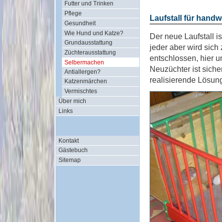
Futter und Trinken
Pflege
Laufstall für hand
Gesundheit
Wie Hund und Katze?
Der neue Laufstall 
Grundausstattung
jeder aber wird sic
Züchterausstattung
entschlossen, hier u
Selbermachen
Neuzüchter ist siche
Antiallergen?
realisierende Lösung
Katzenmärchen
Vermischtes
Über mich
Links
Kontakt
Gästebuch
Sitemap