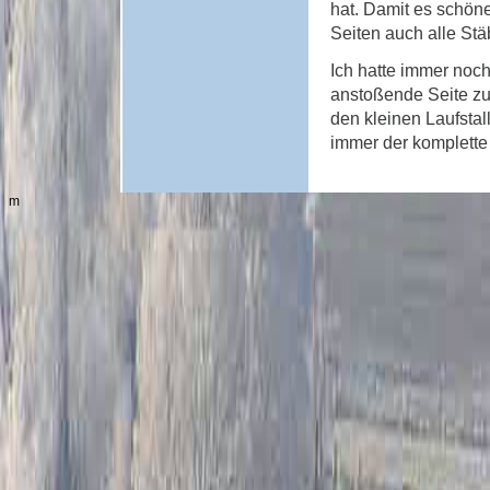
hat. Damit es schö
Seiten auch alle Stä
Ich hatte immer noch
anstoßende Seite zu
den kleinen Laufstall
immer der komplette 
m