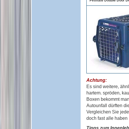
Petmate Double Door D
Achtung:
Es sind weitere, ähn
hartem. spröden, ka
Boxen bekommt man o
Autounfall dürften di
Vergleichen Sie jedes
doch fast alle haben
Tipps zum Innenleb