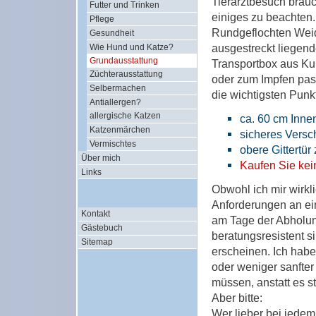
Tierarztbesuch brauc
Futter und Trinken
einiges zu beachten.
Pflege
Rundgeflochten Weid
Gesundheit
ausgestreckt liegend
Wie Hund und Katze?
Grundausstattung
Transportbox aus Kun
Züchterausstattung
oder zum Impfen pas
Selbermachen
die wichtigsten Punk
Antiallergen?
allergische Katzen
ca. 60 cm Inne
Katzenmärchen
sicheres Versch
Vermischtes
obere Gittertü
Über mich
Kaufen Sie kei
Links
Obwohl ich mir wirkl
Anforderungen an ein
Kontakt
am Tage der Abholun
Gästebuch
beratungsresistent s
Sitemap
erscheinen. Ich hab
oder weniger sanfter
müssen, anstatt es s
Aber bitte:
Wer lieber bei jede