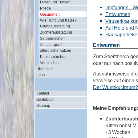
Futter und Trinken
Impfungen - Wo
Pflege
Entwurmen
Gesundheit
Wie Hund und Katze?
Viruserkranku
Grundausstattung
Auf Herz und 
Züchterausstattung
Hausapotheke
Selbermachen
Entwurmen
Antiallergen?
allergische Katzen
Zum Streitthema gew
Katzenmärchen
oder nur nach positi
Vermischtes
Über mich
Ausnahmsweise dröse
Links
verweise auf einen 
Der Wurmkur.Irrtum? 
Kontakt
Gästebuch
Sitemap
Meine Empfehlung
Züchterhausha
Kitten nebst M
- 3 Wochen