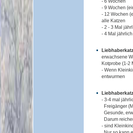
- 6 Wochen
- 9 Wochen (ei
- 12 Wochen (
alle Katzen
- 2 - 3 Mal jä
- 4 Mal jährlic
Liebhaberkat
erwachsene Woh
Kotprobe (1-2 
- Wenn Kleinkin
entwurmen
Liebhaberkatz
- 3-4 mal jähr
Freigänger (M
Gesunde, erwac
Darum reichen
- sind Kleinki
Nur so kann ei