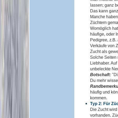
lassen; ganz b
Das kann ganz 
Manche haben e
Züchtern gemac
Womöglich hat 
häufige, oder 
Pedigree, z.B.
Verkäufe von Zu
Zucht als gewe
Solche Seiten r
Liebhaber. Auf 
unbeleckte Neu
Botschaft:
"Di
Du mehr wissen
Randbemerk
häufig und kö
kommen.
Typ 2: Für Zü
Die Zucht wird
vorhanden. Zü