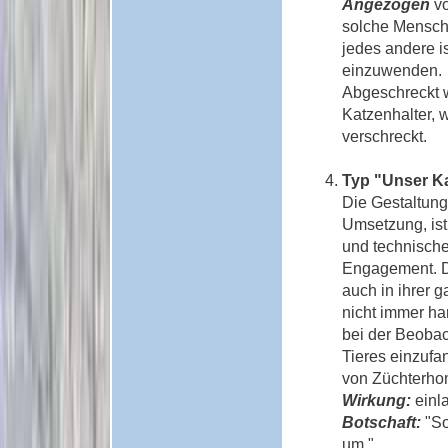
Angezogen
vo
solche Mensche
jedes andere i
einzuwenden.
Abgeschreckt w
Katzenhalter, 
verschreckt.
Typ "Unser K
Die Gestaltung
Umsetzung, ist
und technische
Engagement. D
auch in ihrer
nicht immer ha
bei der Beoba
Tieres einzufan
von Züchterh
Wirkung:
einla
Botschaft:
"So
um."