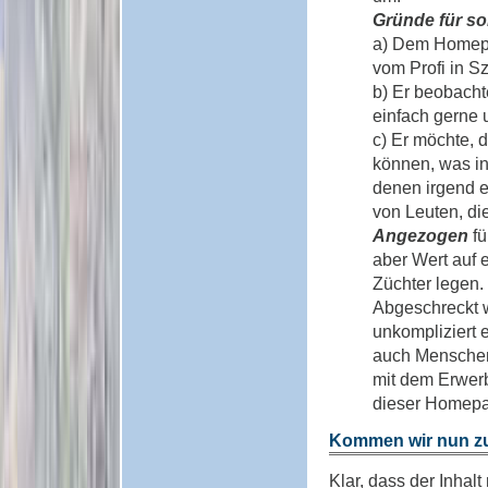
Gründe für so
a) Dem Homepag
vom Profi in S
b) Er beobacht
einfach gerne 
c) Er möchte, 
können, was in
denen irgend et
von Leuten, die
Angezogen
fü
aber Wert auf 
Züchter legen.
Abgeschreckt w
unkompliziert e
auch Menschen
mit dem Erwer
dieser Homepa
Kommen wir nun zu
Klar, dass der Inhal