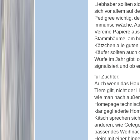
Liebhaber sollten si
sich vor allem auf de
Pedigree wichtig, de
Immunschwäche. Auch
Vereine Papiere auss
Stammbäume, am bes
Kätzchen alle gute
Käufer sollten auch 
Würfe im Jahr gibt; 
signalisiert und ob e
für Züchter:
Auch wenn das Haupt
Tiere gilt, nicht de
wie man nach außen 
Homepage technisch u
klar gegliederte Hom
Kitsch sprechen sich
anderen, wie Gelege
passendes Weihnacht
Heim mit einer hipp