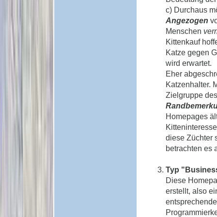
c) Durchaus mö
Angezogen
vo
Menschen
ver
Kittenkauf hof
Katze gegen Ge
wird erwartet.
Eher abgeschre
Katzenhalter. 
Zielgruppe des
Randbemerku
Homepages älte
Kitteninteress
diese Züchter 
betrachten es 
Typ "Busines
Diese Homepag
erstellt, also
entsprechende
Programmierke