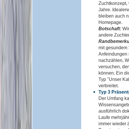
Zuchtkonzept,
Jahre. Idealer
bleiben auch n
Homepage.
Botschaft:
Wir
andere Zuchte
Randbemerk
mit gesundem 
Anfeindungen s
nachzählen, Wu
versuchen, de
können. Ein di
Typ "Unser Ka
verbreitet.
Typ 3 Präsent
Der Umfang kan
Wissensangebot
ausführlich do
Laufe mehrjähr
immer wieder 