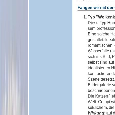
Fangen wir mit der 
Typ "Wolken
Diese Typ Home
semiprofessione
Eine solche Ho
gestaltet. Idea
romantischen 
Wasserfälle r
sich ins Bild;
selbst sind au
idealisierten H
kontrastierend
Szene gesetzt. 
Bildergalerie 
beschriebenen 
Die Katzen "le
Welt. Getopt w
süßlichem, die
Wirkung
: auf 