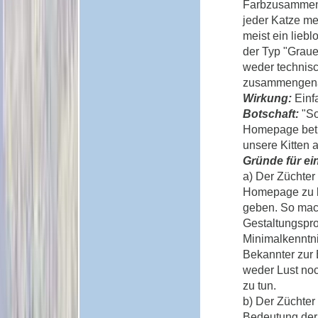
Farbzusammens
jeder Katze me
meist ein liebl
der Typ "Graue
weder technisc
zusammengena
Wirkung:
Einfa
Botschaft:
"So
Homepage betre
unsere Kitten a
Gründe für ei
a) Der Züchter 
Homepage zu be
geben. So mach
Gestaltungspro
Minimalkenntni
Bekannter zur
weder Lust noch
zu tun.
b) Der Züchter 
Bedeutung de