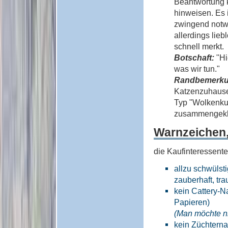
Beantwortung k
hinweisen. Es i
zwingend notwe
allerdings lie
schnell merkt.
Botschaft:
"Hi
was wir tun."
Randbemerk
Katzenzuhause"
Typ "Wolkenkuc
zusammengekla
Warnzeichen
die Kaufinteressente
allzu schwülsti
zauberhaft, tra
kein Cattery-N
Papieren)
(Man möchte nic
kein Züchtern