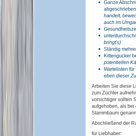
Ganze Abschni
abgeschrieben 
handelt, bewei
auch im Umgang
G
esundheitsze
unterdurchschn
bringt's)
Ständig mehrer
Kittengucker b
potentiellen K
Wartelisten fü
eben dieser Zu
Arbeiten Sie diese 
zum Züchter aufneh
vorsichtiger sollten
aufgehoben, als bei 
Stammbaum genannt,
Abschließend der Ra
für Liebhaber: