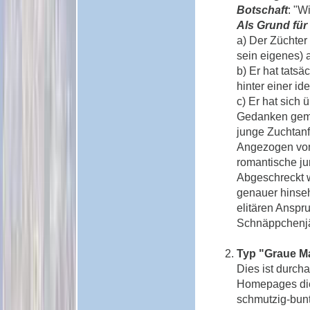
Botschaft
: "W
Als Grund für
a) Der Züchter
sein eigenes) a
b) Er hat tats
hinter einer id
c) Er hat sich
Gedanken gema
junge Zuchtanf
Angezogen von
romantische ju
Abgeschreckt w
genauer hinseh
elitären Anspr
Schnäppchenjäg
Typ "Graue M
Dies ist durch
Homepages die
schmutzig-bun