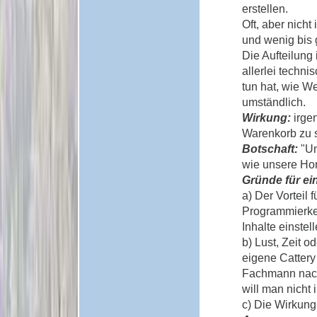
erstellen.
Oft, aber nich
und wenig bis g
Die Aufteilung 
allerlei techn
tun hat, wie We
umständlich.
Wirkung:
irgen
Warenkorb zu 
Botschaft:
"Un
wie unsere Ho
Gründe für ei
a) Der Vorteil 
Programmierke
Inhalte einstel
b) Lust, Zeit o
eigene Cattery
Fachmann nach
will man nicht 
c) Die Wirkung