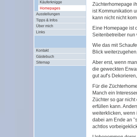
Käuferknigge
Züchterhomepage ih
Homepages
ist Kommunikation u
Ausstellungen
kann nicht nicht ko
Tipps & Infos
Über mich
Eine Homepage ist d
Links
Seitenbetreiber nun w
Wie das mit Schaufen
Kontakt
Blick weiterzugehen,
Gästebuch
Aber erst, wenn man
Sitemap
die geweckten Erwar
gut auf's Dekorieren,
Für die Züchterhome
Manch ein Interesse
Züchter so gar nich
erfüllen kann. Ander
weiterklicken, wenn 
dabei am Ende an "s
achtlos vorbeigeklic
Unbenommen derer, d